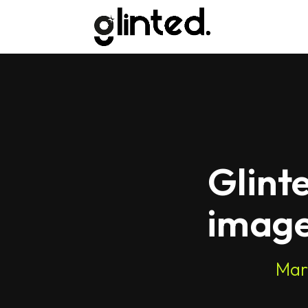
Glint
image
Marq