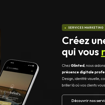
SERVICES MARKETING

Créez un
qui vous
Chez
Glinted
, nous aidon
présence digitale profe
Design, identité visuelle,
briller là où vos clients vou
Découvrir nos servi