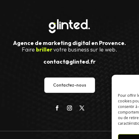
Agence de marketing digital en Provence.
Faire
briller
votre business sur le web.
contact@glinted.fr
Contactez-nous
Pour offrir 
cookies pou
consentir à
comportement
ou de retire
caractéristi