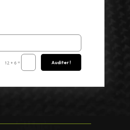
Auditer !
=
12 + 6